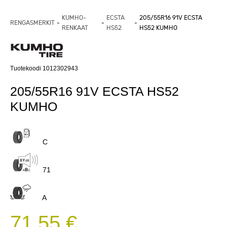
KUMHO-
ECSTA
205/55R16 91V ECSTA
RENGASMERKIT
RENKAAT
HS52
HS52 KUMHO
Tuotekoodi 1012302943
205/55R16 91V ECSTA HS52
KUMHO
C
71
A
71,55 €