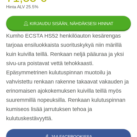
Hinta ALV 25.5%
KIRJAUDU SISÄÄN, NÄHDÄKSESI HINNAT
Kumho ECSTA HS52 henkilöauton kesärengas
tarjoaa ensiluokkaista suorituskykyä niin märillä
kuin kuivilla teillä. Renkaan neljä pääuraa ja yksi
sivu-ura poistavat vettä tehokkaasti.
Epäsymmetrinen kulutuspinnan muotoilu ja
vahvistettu renkaan rakenne takaavat vakauden ja
erinomaisen ajokokemuksen kuivilla teillä myös
suuremmillä nopeuksilla. Renkaan kulutuspinnan
kumiseos lisää jarrutuksen tehoa ja
kulutuskestävyyttä.
JAA FACEBOOKISSA