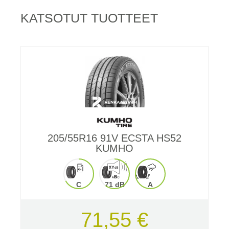
KATSOTUT TUOTTEET
205/55R16 91V ECSTA HS52
KUMHO
C
71 dB
A
71,55 €