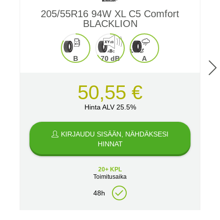
205/55R16 94W XL C5 Comfort
BLACKLION
B
70 dB
A
50,55 €
Hinta ALV 25.5%
KIRJAUDU SISÄÄN, NÄHDÄKSESI
HINNAT
20+ KPL
Toimitusaika
48h