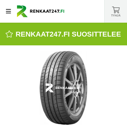
TYHJÄ
RENKAAT247.FI SUOSITTELEE