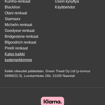
Kumho-renkaat
Usein kysyttyä
Blacklion
Käyttöehdot
Otani renkaat
Starmaxx
Michelin renkaat
Goodyear renkaat
Bridgestone renkaat
Bfgoodrich renkaat
Pirelli renkaat
Katso kaikki
tuotemerkkimme
Kaikki oikeudet pidätetään. Green Tread Oy Ltd (y-tunnus
0486622-3), Luostarinkatu 16b, 21100 Naantali