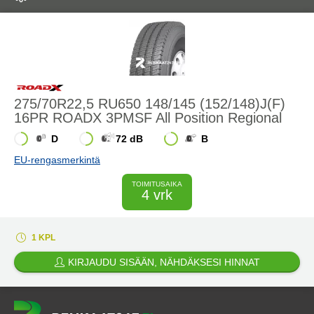
275/70R22,5 RU650 148/145 (152/148)J(F)
16PR ROADX 3PMSF All Position Regional
D
72 dB
B
EU-rengasmerkintä
TOIMITUSAIKA
4 vrk
1 KPL
KIRJAUDU SISÄÄN, NÄHDÄKSESI HINNAT