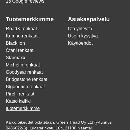
15 Google reviews
Tuotemerkkimme
Asiakaspalvelu
RoadX renkaat
Ota yhteyttä
Kumho-renkaat
Usein kysyttyä
Blacklion
Käyttöehdot
Otani renkaat
Starmaxx
Michelin renkaat
Goodyear renkaat
Bridgestone renkaat
Bfgoodrich renkaat
Pirelli renkaat
Katso kaikki
tuotemerkkimme
Kaikki oikeudet pidätetään. Green Tread Oy Ltd (y-tunnus
0486622-3), Luostarinkatu 16b, 21100 Naantali