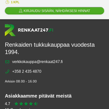
1 KPL
KIRJAUDU SISÄÄN, NÄHDÄKSESI HINNAT
Renkaiden tukkukauppaa vuodesta
1994.
verkkokauppa@renkaat247.fi
+358 2 435 4870
Arkisin 08.00 - 16.00
Asiakkaamme pitävät meistä
4.7