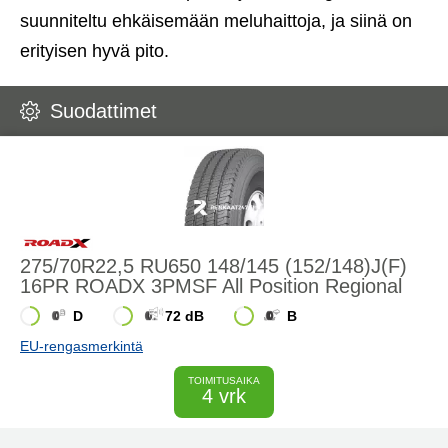
suunniteltu ehkäisemään meluhaittoja, ja siinä on
erityisen hyvä pito.
Suodattimet
275/70R22,5 RU650 148/145 (152/148)J(F)
16PR ROADX 3PMSF All Position Regional
D
72 dB
B
EU-rengasmerkintä
TOIMITUSAIKA
4 vrk