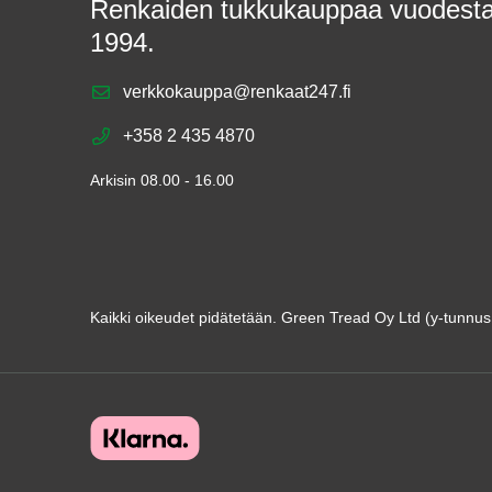
Renkaiden tukkukauppaa vuodest
1994.
verkkokauppa@renkaat247.fi
+358 2 435 4870
Arkisin 08.00 - 16.00
Kaikki oikeudet pidätetään. Green Tread Oy Ltd (y-tunnu