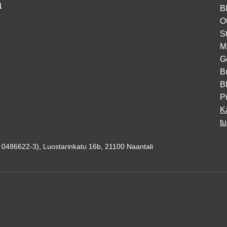
a
B
O
S
M
G
B
B
Pi
K
t
s 0486622-3), Luostarinkatu 16b, 21100 Naantali