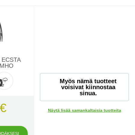
L ECSTA
UMHO
Myös nämä tuotteet
voisivat kiinnostaa
sinua.
 €
Näytä lisää samankaltaisia ​​tuotteita
HDÄKSESI