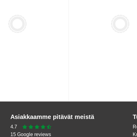
Asiakkaamme pitävät meistä
T
4.7
R
15 Google reviews
K