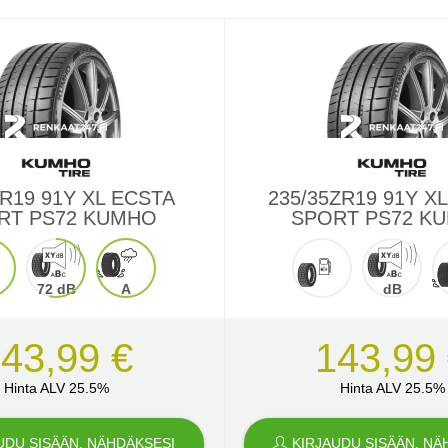
5R19 91Y XL ECSTA
235/35ZR19 91Y X
RT PS72 KUMHO
SPORT PS72 K
72 dB
A
dB
43,99 €
143,99
Hinta ALV 25.5%
Hinta ALV 25.5%
UDU SISÄÄN, NÄHDÄKSESI
KIRJAUDU SISÄÄN, NÄ