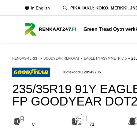
In English
Green Tread Oy:n ver
RENGASMERKIT
GOODYEAR RENKAAT
EAGLE F1 ASYMMETRIC 5
23
Tuotekoodi 120549705
235/35R19 91Y EAGL
FP GOODYEAR DOT2
C
71