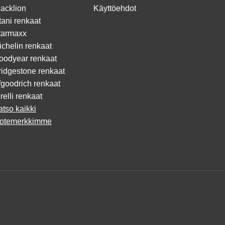
lacklion
Käyttöehdot
tani renkaat
tarmaxx
ichelin renkaat
oodyear renkaat
ridgestone renkaat
fgoodrich renkaat
relli renkaat
atso kaikki
uotemerkkimme