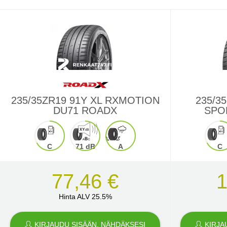
235/35ZR19 91Y XL RXMOTION
235/3
DU71 ROADX
SPO
C
71 dB
A
C
77,46 €
1
Hinta ALV 25.5%
KIRJAUDU SISÄÄN, NÄHDÄKSESI
KIRJA