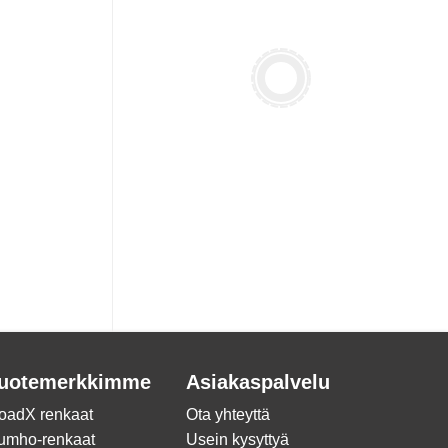
uotemerkkimme
Asiakaspalvelu
oadX renkaat
Ota yhteyttä
umho-renkaat
Usein kysyttyä