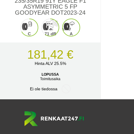
235/35R19 91Y EAGLE F1
ASYMMETRIC 5 FP
GOODYEAR DOT2023-24
C
71 dB
A
181,42 €
Hinta ALV 25.5%
LOPUSSA
Toimitusaika
Ei ole tiedossa