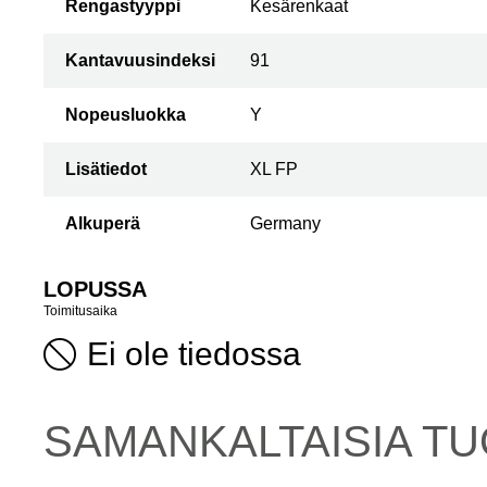
Rengastyyppi
Kesärenkaat
Kantavuusindeksi
91
Nopeusluokka
Y
Lisätiedot
XL FP
Alkuperä
Germany
LOPUSSA
Toimitusaika
Ei ole tiedossa
SAMANKALTAISIA ​​T