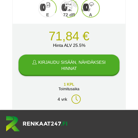
E
72 dB
A
71,84 €
Hinta ALV 25.5%
KIRJAUDU SISÄÄN, NÄHDÄKSESI
HINNAT
1 KPL
Toimitusaika
4 vrk