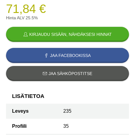
71,84 €
Hinta ALV 25.5%
KIRJAUDU SISÄÄN, NÄHDÄKSESI HINNAT
JAA FACEBOOKISSA
JAA SÄHKÖPOSTITSE
LISÄTIETOA
Leveys
235
Profiili
35