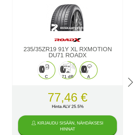
235/35ZR19 91Y XL RXMOTION
DU71 ROADX
C
71 dB
A
77,46 €
Hinta ALV 25.5%
KIRJAUDU SISÄÄN, NÄHDÄKSESI
HINNAT