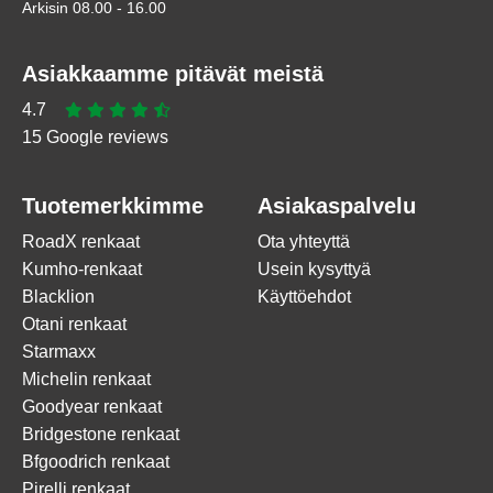
Arkisin 08.00 - 16.00
Asiakkaamme pitävät meistä
4.7
15 Google reviews
Tuotemerkkimme
Asiakaspalvelu
RoadX renkaat
Ota yhteyttä
Kumho-renkaat
Usein kysyttyä
Blacklion
Käyttöehdot
Otani renkaat
Starmaxx
Michelin renkaat
Goodyear renkaat
Bridgestone renkaat
Bfgoodrich renkaat
Pirelli renkaat