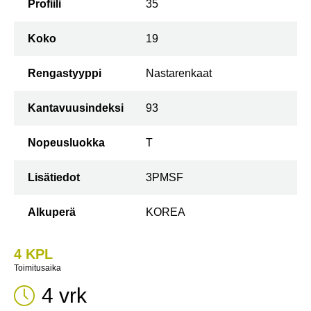
Profiili
35
Koko
19
Rengastyyppi
Nastarenkaat
Kantavuusindeksi
93
Nopeusluokka
T
Lisätiedot
3PMSF
Alkuperä
KOREA
4 KPL
Toimitusaika
4 vrk