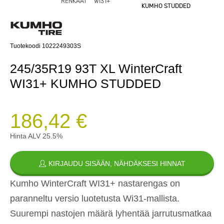
RENKAAT
WI31+
KUMHO STUDDED
Tuotekoodi 1022249303S
245/35R19 93T XL WinterCraft
WI31+ KUMHO STUDDED
186,42 €
Hinta ALV 25.5%
KIRJAUDU SISÄÄN, NÄHDÄKSESI HINNAT
Kumho WinterCraft WI31+ nastarengas on
paranneltu versio luotetusta Wi31-mallista.
Suurempi nastojen määrä lyhentää jarrutusmatkaa