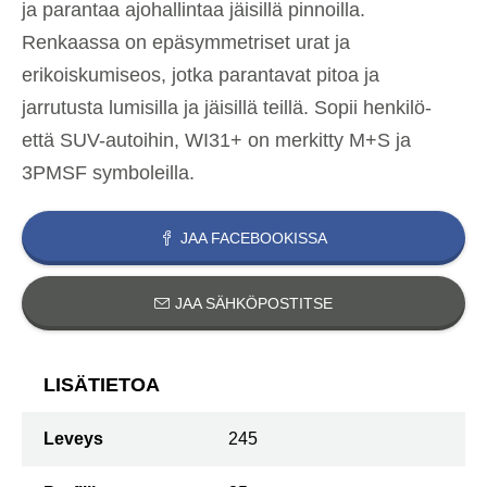
ja parantaa ajohallintaa jäisillä pinnoilla.
Renkaassa on epäsymmetriset urat ja
erikoiskumiseos, jotka parantavat pitoa ja
jarrutusta lumisilla ja jäisillä teillä. Sopii henkilö-
että SUV-autoihin, WI31+ on merkitty M+S ja
3PMSF symboleilla.
JAA FACEBOOKISSA
JAA SÄHKÖPOSTITSE
LISÄTIETOA
Leveys
245