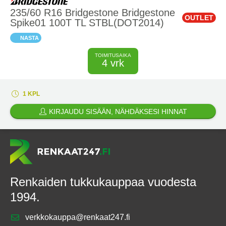
235/60 R16 Bridgestone Bridgestone
OUTLET
Spike01 100T TL STBL(DOT2014)
NASTA
TOIMITUSAIKA
4 vrk
1 KPL
KIRJAUDU SISÄÄN, NÄHDÄKSESI HINNAT
Renkaiden tukkukauppaa vuodesta
1994.
verkkokauppa@renkaat247.fi