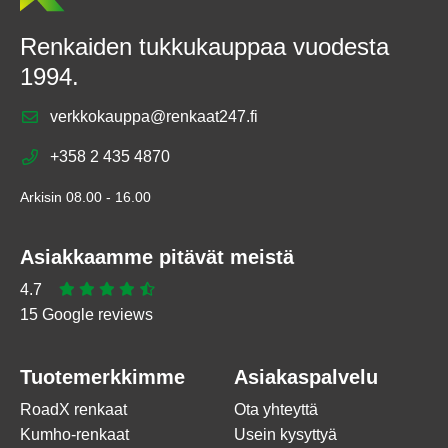
Renkaiden tukkukauppaa vuodesta
1994.
verkkokauppa@renkaat247.fi
+358 2 435 4870
Arkisin 08.00 - 16.00
Asiakkaamme pitävät meistä
4.7
15 Google reviews
Tuotemerkkimme
Asiakaspalvelu
RoadX renkaat
Ota yhteyttä
Kumho-renkaat
Usein kysyttyä