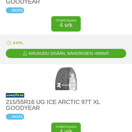
GOODYEAR
NASTA
TOIMITUSAIKA
4 vrk
8 KPL
KIRJAUDU SISÄÄN, NÄHDÄKSESI HINNAT
215/55R16 UG ICE ARCTIC 97T XL
GOODYEAR
NASTA
TOIMITUSAIKA
4 vrk