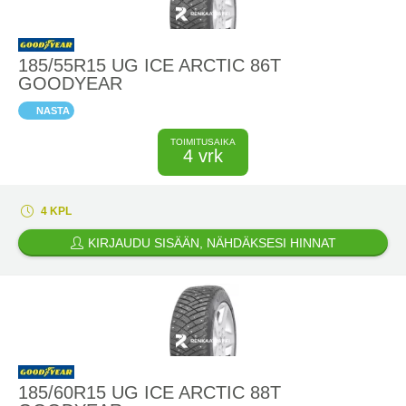
185/55R15 UG ICE ARCTIC 86T
GOODYEAR
NASTA
TOIMITUSAIKA
4 vrk
4 KPL
KIRJAUDU SISÄÄN, NÄHDÄKSESI HINNAT
185/60R15 UG ICE ARCTIC 88T