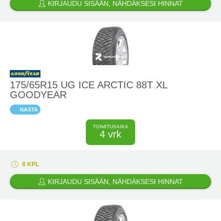
KIRJAUDU SISÄÄN, NÄHDÄKSESI HINNAT
175/65R15 UG ICE ARCTIC 88T XL
GOODYEAR
NASTA
TOIMITUSAIKA
4 vrk
8 KPL
KIRJAUDU SISÄÄN, NÄHDÄKSESI HINNAT