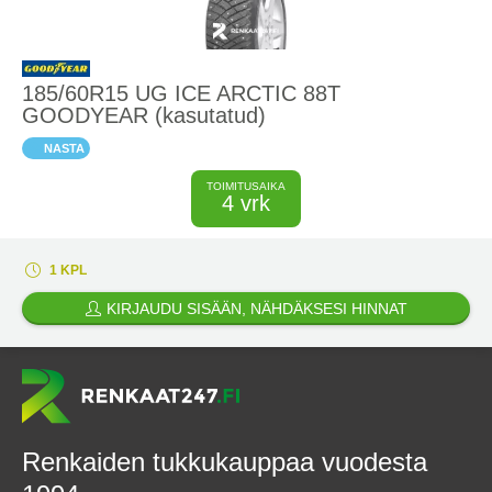
185/60R15 UG ICE ARCTIC 88T
GOODYEAR (kasutatud)
NASTA
TOIMITUSAIKA
4 vrk
1 KPL
KIRJAUDU SISÄÄN, NÄHDÄKSESI HINNAT
Renkaiden tukkukauppaa vuodesta