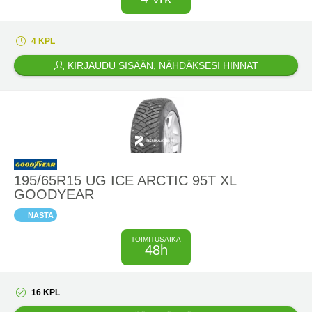
4 KPL
KIRJAUDU SISÄÄN, NÄHDÄKSESI HINNAT
195/65R15 UG ICE ARCTIC 95T XL
GOODYEAR
NASTA
TOIMITUSAIKA
48h
16 KPL