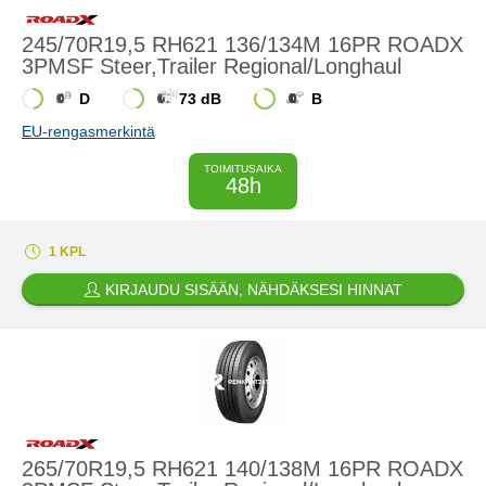
245/70R19,5 RH621 136/134M 16PR ROADX
3PMSF Steer,Trailer Regional/Longhaul
D
73 dB
B
EU-rengasmerkintä
TOIMITUSAIKA
48h
1 KPL
KIRJAUDU SISÄÄN, NÄHDÄKSESI HINNAT
265/70R19,5 RH621 140/138M 16PR ROADX