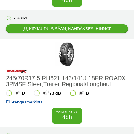
20+ KPL
KIRJAUDU SISÄÄN, NÄHDÄKSESI HINNAT
245/70R17,5 RH621 143/141J 18PR ROADX
3PMSF Steer,Trailer Regional/Longhaul
D
73 dB
B
EU-rengasmerkintä
TOIMITUSAIKA
48h