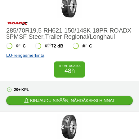
285/70R19,5 RH621 150/148K 18PR ROADX
3PMSF Steer,Trailer Regional/Longhaul
C
72 dB
C
EU-rengasmerkintä
TOIMITUSAIKA
48h
20+ KPL
KIRJAUDU SISÄÄN, NÄHDÄKSESI HINNAT