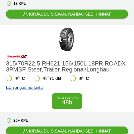
18 KPL
KIRJAUDU SISÄÄN, NÄHDÄKSESI HINNAT
315/70R22,5 RH621 156/150L 18PR ROADX
3PMSF Steer,Trailer Regional/Longhaul
C
71 dB
C
EU-rengasmerkintä
TOIMITUSAIKA
48h
20+ KPL
KIRJAUDU SISÄÄN, NÄHDÄKSESI HINNAT