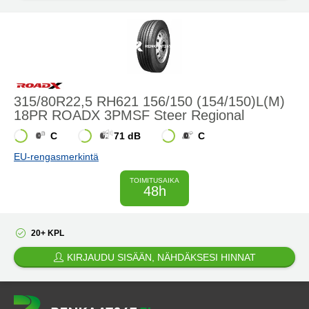
315/80R22,5 RH621 156/150 (154/150)L(M)
18PR ROADX 3PMSF Steer Regional
C
71 dB
C
EU-rengasmerkintä
TOIMITUSAIKA
48h
20+ KPL
KIRJAUDU SISÄÄN, NÄHDÄKSESI HINNAT