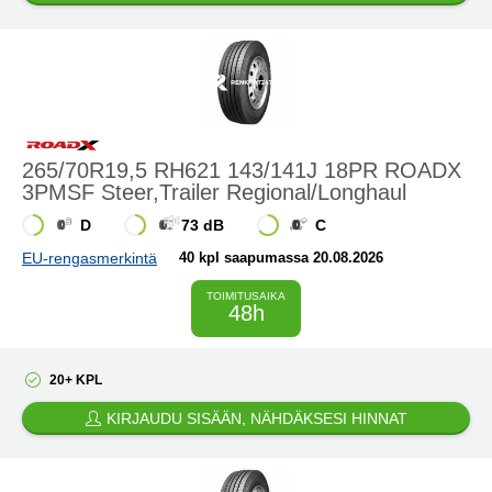
265/70R19,5 RH621 143/141J 18PR ROADX
3PMSF Steer,Trailer Regional/Longhaul
D
73 dB
C
EU-rengasmerkintä
40 kpl saapumassa 20.08.2026
TOIMITUSAIKA
48h
20+ KPL
KIRJAUDU SISÄÄN, NÄHDÄKSESI HINNAT