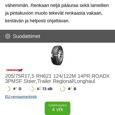
vähemmän. Renkaan neljä pääuraa sekä lamellien
ja pintakuvion muoto tekevät renkaasta vakaan,
kestävän ja helposti ohjattavan.
Suodattimet
205/75R17,5 RH621 124/122M 14PR ROADX
3PMSF Steer,Trailer Regional/Longhaul
D
72 dB
B
EU-rengasmerkintä
TOIMITUSAIKA
4 vrk