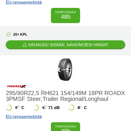
EU-rengasmerkintä
TOIMITUSAIKA
48h
20+ KPL
KIRJAUDU SISÄÄN, NÄHDÄKSESI HINNAT
295/80R22,5 RH621 154/149M 18PR ROADX
3PMSF Steer,Trailer Regional/Longhaul
C
71 dB
C
EU-rengasmerkintä
TOIMITUSAIKA
48h