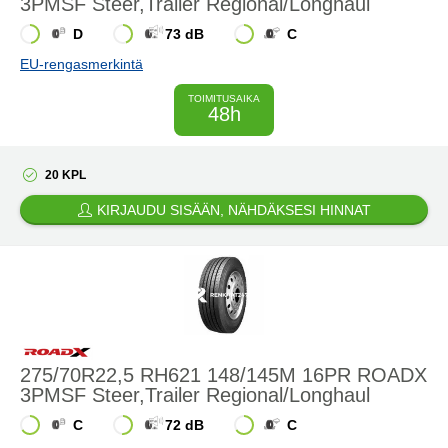
3PMSF Steer,Trailer Regional/Longhaul
D
73 dB
C
EU-rengasmerkintä
TOIMITUSAIKA
48h
20 KPL
KIRJAUDU SISÄÄN, NÄHDÄKSESI HINNAT
275/70R22,5 RH621 148/145M 16PR ROADX
3PMSF Steer,Trailer Regional/Longhaul
C
72 dB
C