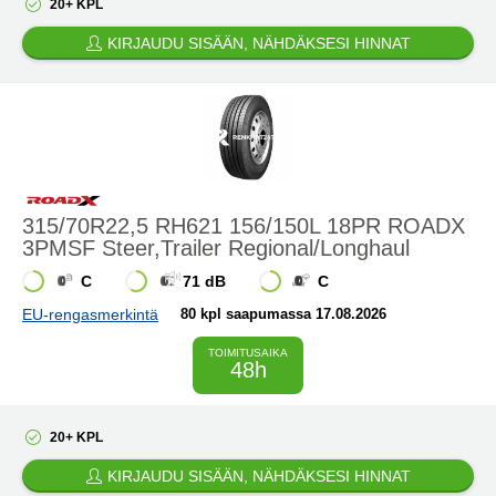
20+ KPL
KIRJAUDU SISÄÄN, NÄHDÄKSESI HINNAT
315/70R22,5 RH621 156/150L 18PR ROADX
3PMSF Steer,Trailer Regional/Longhaul
C
71 dB
C
EU-rengasmerkintä
80 kpl saapumassa 17.08.2026
TOIMITUSAIKA
48h
20+ KPL
KIRJAUDU SISÄÄN, NÄHDÄKSESI HINNAT