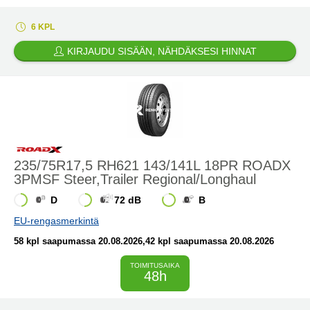
6 KPL
KIRJAUDU SISÄÄN, NÄHDÄKSESI HINNAT
235/75R17,5 RH621 143/141L 18PR ROADX
3PMSF Steer,Trailer Regional/Longhaul
D
72 dB
B
EU-rengasmerkintä
58 kpl saapumassa 20.08.2026
,42 kpl saapumassa 20.08.2026
TOIMITUSAIKA
48h