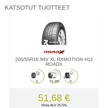
KATSOTUT TUOTTEET
205/55R16 94V XL RXMOTION H12
ROADX
C
71 dB
C
51,68 €
Hinta ALV 25.5%