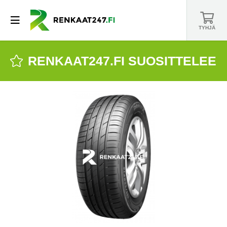
TYHJÄ
RENKAAT247.FI SUOSITTELEE