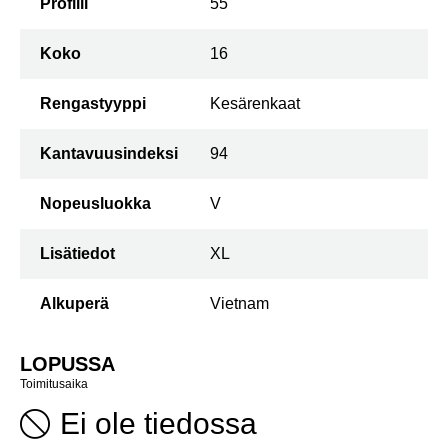
Profiili
55
Koko
16
Rengastyyppi
Kesärenkaat
Kantavuusindeksi
94
Nopeusluokka
V
Lisätiedot
XL
Alkuperä
Vietnam
LOPUSSA
Toimitusaika
Ei ole tiedossa