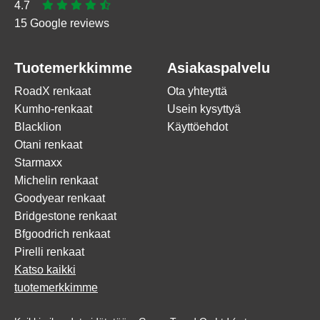
4.7
15 Google reviews
Tuotemerkkimme
Asiakaspalvelu
RoadX renkaat
Ota yhteyttä
Kumho-renkaat
Usein kysyttyä
Blacklion
Käyttöehdot
Otani renkaat
Starmaxx
Michelin renkaat
Goodyear renkaat
Bridgestone renkaat
Bfgoodrich renkaat
Pirelli renkaat
Katso kaikki
tuotemerkkimme