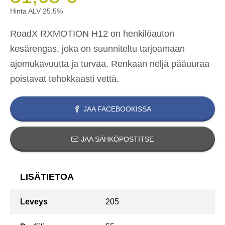
Hinta ALV 25.5%
RoadX RXMOTION H12 on henkilöauton
kesärengas, joka on suunniteltu tarjoamaan
ajomukavuutta ja turvaa. Renkaan neljä pääuuraa
poistavat tehokkaasti vettä.
JAA FACEBOOKISSA
JAA SÄHKÖPOSTITSE
LISÄTIETOA
Leveys
205