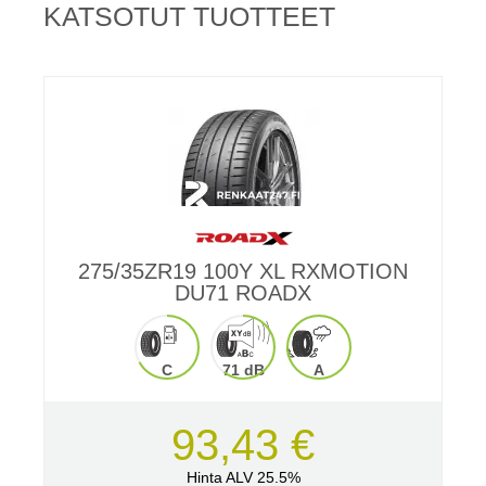
KATSOTUT TUOTTEET
275/35ZR19 100Y XL RXMOTION
DU71 ROADX
C
71 dB
A
93,43 €
Hinta ALV 25.5%