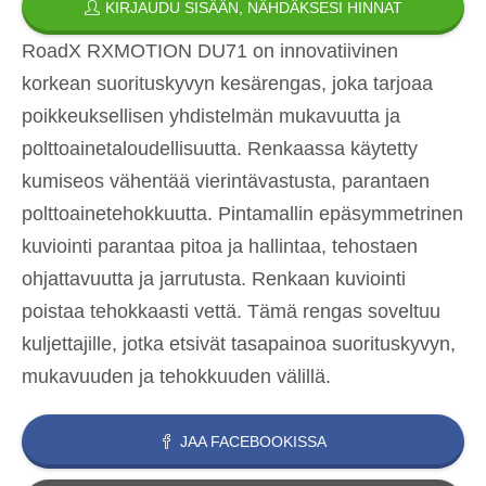
KIRJAUDU SISÄÄN, NÄHDÄKSESI HINNAT
RoadX RXMOTION DU71 on innovatiivinen
korkean suorituskyvyn kesärengas, joka tarjoaa
poikkeuksellisen yhdistelmän mukavuutta ja
polttoainetaloudellisuutta. Renkaassa käytetty
kumiseos vähentää vierintävastusta, parantaen
polttoainetehokkuutta. Pintamallin epäsymmetrinen
kuviointi parantaa pitoa ja hallintaa, tehostaen
ohjattavuutta ja jarrutusta. Renkaan kuviointi
poistaa tehokkaasti vettä. Tämä rengas soveltuu
kuljettajille, jotka etsivät tasapainoa suorituskyvyn,
mukavuuden ja tehokkuuden välillä.
JAA FACEBOOKISSA