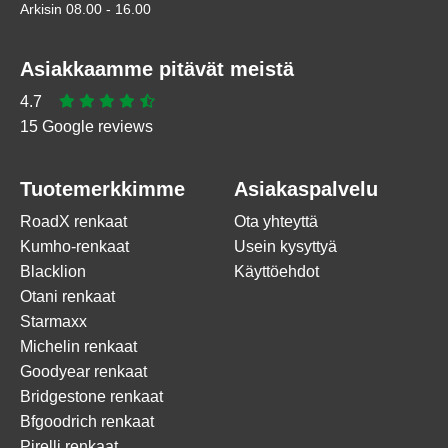
Arkisin 08.00 - 16.00
Asiakkaamme pitävät meistä
4.7
15 Google reviews
Tuotemerkkimme
Asiakaspalvelu
RoadX renkaat
Ota yhteyttä
Kumho-renkaat
Usein kysyttyä
Blacklion
Käyttöehdot
Otani renkaat
Starmaxx
Michelin renkaat
Goodyear renkaat
Bridgestone renkaat
Bfgoodrich renkaat
Pirelli renkaat