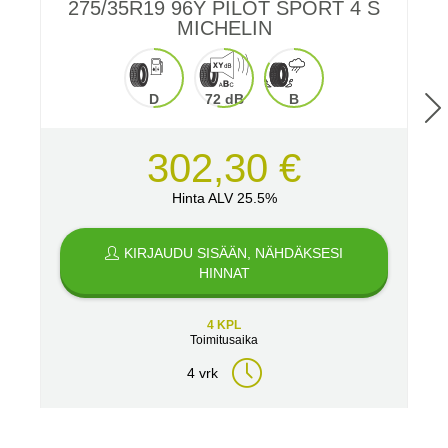
275/35R19 96Y PILOT SPORT 4 S
2
MICHELIN
D
72 dB
B
302,30 €
Hinta ALV 25.5%
KIRJAUDU SISÄÄN, NÄHDÄKSESI
HINNAT
4 KPL
Toimitusaika
4 vrk