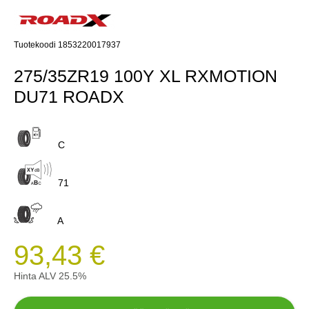
Tuotekoodi 1853220017937
275/35ZR19 100Y XL RXMOTION
DU71 ROADX
C
71
A
93,43 €
Hinta ALV 25.5%