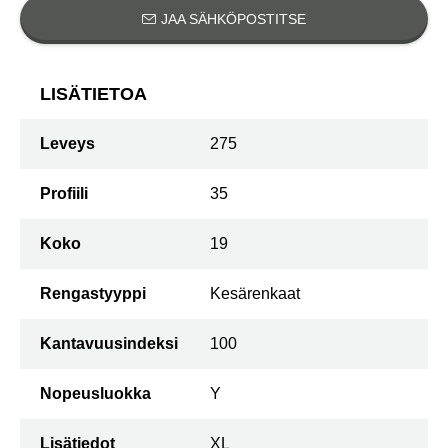
JAA SÄHKÖPOSTITSE
LISÄTIETOA
Leveys
275
Profiili
35
Koko
19
Rengastyyppi
Kesärenkaat
Kantavuusindeksi
100
Nopeusluokka
Y
Lisätiedot
XL