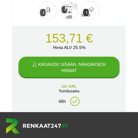
dB
153,71 €
Hinta ALV 25.5%
KIRJAUDU SISÄÄN, NÄHDÄKSESI
HINNAT
20+ KPL
Toimitusaika
48h