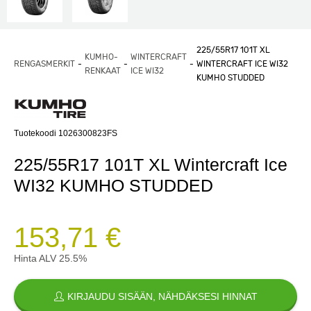
225/55R17 101T XL
KUMHO-
WINTERCRAFT
RENGASMERKIT
WINTERCRAFT ICE WI32
RENKAAT
ICE WI32
KUMHO STUDDED
Tuotekoodi 1026300823FS
225/55R17 101T XL Wintercraft Ice
WI32 KUMHO STUDDED
153,71 €
Hinta ALV 25.5%
KIRJAUDU SISÄÄN, NÄHDÄKSESI HINNAT