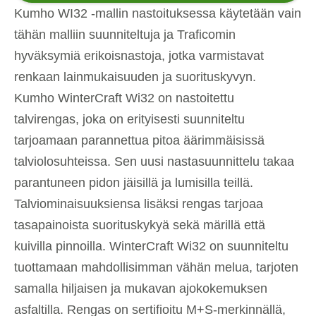
Kumho WI32 -mallin nastoituksessa käytetään vain
tähän malliin suunniteltuja ja Traficomin
hyväksymiä erikoisnastoja, jotka varmistavat
renkaan lainmukaisuuden ja suorituskyvyn.
Kumho WinterCraft Wi32 on nastoitettu
talvirengas, joka on erityisesti suunniteltu
tarjoamaan parannettua pitoa äärimmäisissä
talviolosuhteissa. Sen uusi nastasuunnittelu takaa
parantuneen pidon jäisillä ja lumisilla teillä.
Talviominaisuuksiensa lisäksi rengas tarjoaa
tasapainoista suorituskykyä sekä märillä että
kuivilla pinnoilla. WinterCraft Wi32 on suunniteltu
tuottamaan mahdollisimman vähän melua, tarjoten
samalla hiljaisen ja mukavan ajokokemuksen
asfaltilla. Rengas on sertifioitu M+S-merkinnällä,