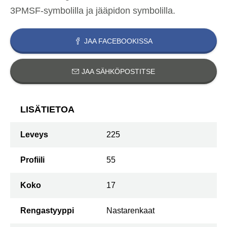
3PMSF-symbolilla ja jääpidon symbolilla.
JAA FACEBOOKISSA
JAA SÄHKÖPOSTITSE
LISÄTIETOA
Leveys
225
Profiili
55
Koko
17
Rengastyyppi
Nastarenkaat