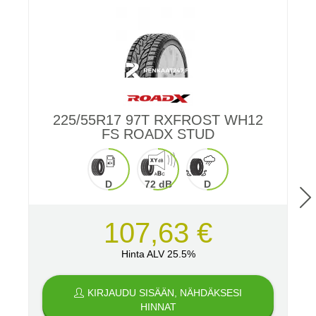
225/55R17 97T RXFROST WH12
FS ROADX STUD
2
D
72 dB
D
107,63 €
Hinta ALV 25.5%
KIRJAUDU SISÄÄN, NÄHDÄKSESI
HINNAT