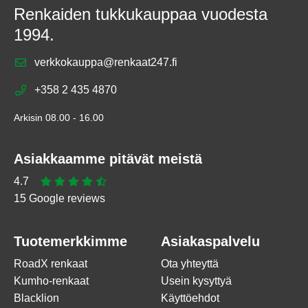
Renkaiden tukkukauppaa vuodesta
1994.
verkkokauppa@renkaat247.fi
+358 2 435 4870
Arkisin 08.00 - 16.00
Asiakkaamme pitävät meistä
4.7
15 Google reviews
Tuotemerkkimme
Asiakaspalvelu
RoadX renkaat
Ota yhteyttä
Kumho-renkaat
Usein kysyttyä
Blacklion
Käyttöehdot