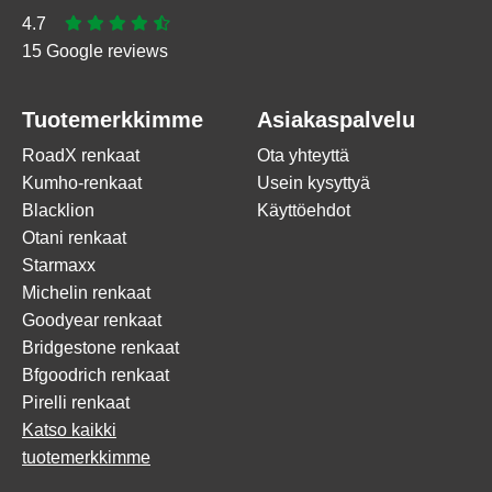
4.7
15 Google reviews
Tuotemerkkimme
Asiakaspalvelu
RoadX renkaat
Ota yhteyttä
Kumho-renkaat
Usein kysyttyä
Blacklion
Käyttöehdot
Otani renkaat
Starmaxx
Michelin renkaat
Goodyear renkaat
Bridgestone renkaat
Bfgoodrich renkaat
Pirelli renkaat
Katso kaikki
tuotemerkkimme