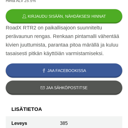
Hinta ALV 25.5%
KIRJAUDU SISÄÄN, NÄHDÄKSESI HINNAT
RoadX RTR2 on paikallisajoon suunniteltu
perävaunun rengas. Renkaan pintamalli vähentää
kivien juuttumista, parantaa pitoa märällä ja kuluu
tasaisesti pitkän käyttöiän varmistamiseksi.
JAA FACEBOOKISSA
JAA SÄHKÖPOSTITSE
LISÄTIETOA
Leveys
385