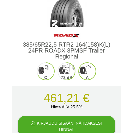
385/65R22,5 RTR2 164(158)K(L)
24PR ROADX 3PMSF Trailer
Regional
C
72 dB
A
461,21 €
Hinta ALV 25.5%
KIRJAUDU SISÄÄN, NÄHDÄKSESI
HINNAT