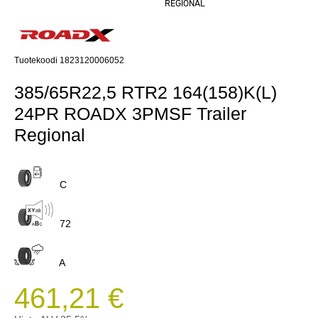
REGIONAL
Tuotekoodi 1823120006052
385/65R22,5 RTR2 164(158)K(L)
24PR ROADX 3PMSF Trailer
Regional
C
72
A
461,21 €