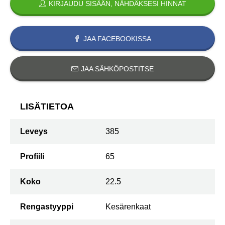
KIRJAUDU SISÄÄN, NÄHDÄKSESI HINNAT
JAA FACEBOOKISSA
JAA SÄHKÖPOSTITSE
LISÄTIETOA
Leveys
385
Profiili
65
Koko
22.5
Rengastyyppi
Kesärenkaat