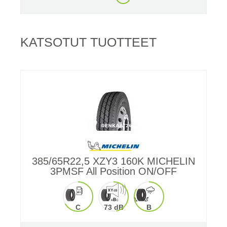
KATSOTUT TUOTTEET
385/65R22,5 XZY3 160K MICHELIN
3PMSF All Position ON/OFF
C
73 dB
B