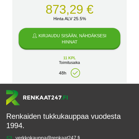
873,29 €
Hinta ALV 25.5%
KIRJAUDU SISÄÄN, NÄHDÄKSESI
HINNAT
11 KPL
Toimitusaika
48h
Renkaiden tukkukauppaa vuodesta
1994.
verkkokauppa@renkaat247.fi