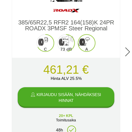
385/65R22,5 RFR2 164(158)K 24PR
ROADX 3PMSF Steer Regional
C
73 dB
A
461,21 €
Hinta ALV 25.5%
KIRJAUDU SISÄÄN, NÄHDÄKSESI
HINNAT
20+ KPL
Toimitusaika
48h